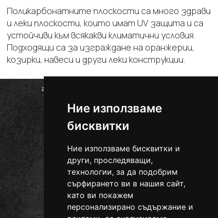
Поликарбонатните плоскости са много здрави
и леки плоскости, които имат UV защита и са
устойчиви към всякакви климатични условия.
Подходящи са за изграждане на оранжерии,
козирки, навеси и други леки конструкции.
гр. Провадия, ул. Цоню Тодоров 48
0889 715 843
тел.:
Ние използваме
office@ural090.com
бисквитки
Ние използваме бисквитки и
други, проследяващи,
технологии, за да подобрим
сърфирането ви в нашия сайт,
като ви покажем
персонализирано съдържание и