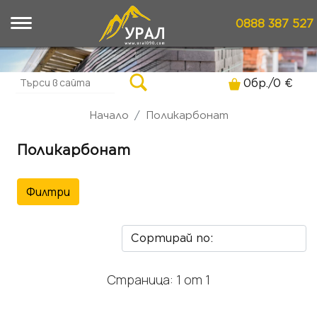
0888 387 527
0
бр./
0
€
Начало
Поликарбонат
Поликарбонат
Филтри
Страница: 1 от 1