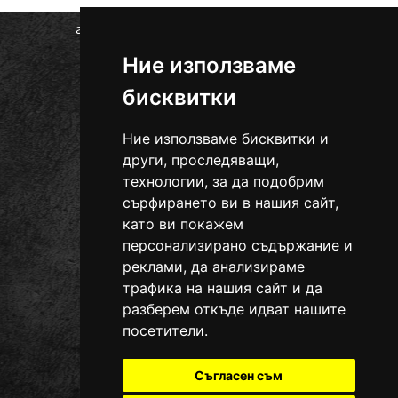
гр. Провадия, ул. Цоню Тодоров 48
0889 715 843
тел.:
Ние използваме
office@ural090.com
бисквитки
Ние използваме бисквитки и
други, проследяващи,
технологии, за да подобрим
сърфирането ви в нашия сайт,
като ви покажем
персонализирано съдържание и
реклами, да анализираме
трафика на нашия сайт и да
разберем откъде идват нашите
посетители.
Съгласен съм