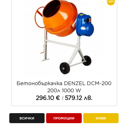
 DENZEL DCM-200
Bochemit Antifl
1000 W
Противопожарен импр
/
579.12 лв.
дърво концент