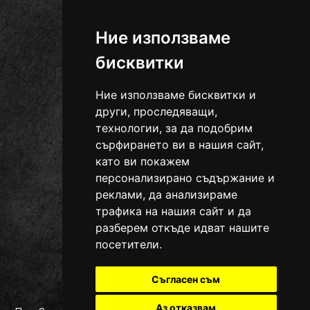
0889 715 843
тел.:
office@ural090.com
Ние използваме
бисквитки
Ние използваме бисквитки и
други, проследяващи,
технологии, за да подобрим
сърфирането ви в нашия сайт,
като ви покажем
персонализирано съдържание и
реклами, да анализираме
трафика на нашия сайт и да
разберем откъде идват нашите
посетители.
Съгласен съм
Аз отказвам