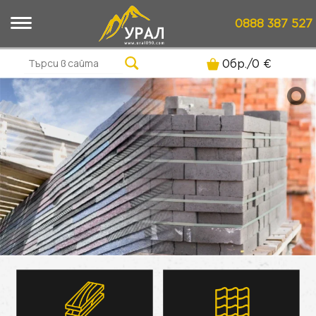
0888 387 527
0
бр./
0
€