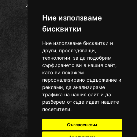
гр. Провадия, ул. Цоню Тодоров 48
0889 715 843
тел.:
Ние използваме
office@ural090.com
бисквитки
Ние използваме бисквитки и
други, проследяващи,
технологии, за да подобрим
сърфирането ви в нашия сайт,
като ви покажем
персонализирано съдържание и
реклами, да анализираме
трафика на нашия сайт и да
разберем откъде идват нашите
посетители.
Съгласен съм